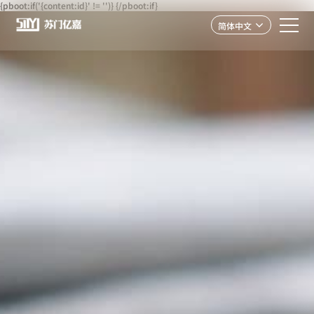
{pboot:if('{content:id}' != '')}
{/pboot:if}
简体中文